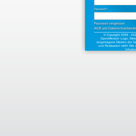
Passwort*:
Passwort vergessen
AGB und Datenschutzbest
© Copyright 2008 - 2
OpenMinded- Logo, Webs
eingetragene Marken der Op
und Realisation mbH. Alle
Inhaber