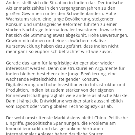
Anders stellt sich die Situation in Indien dar. Der indische
Aktienmarkt zählte in den vergangenen Jahren zu den
großen Gewinnern unter den Schwellenländern. Hohe
Wachstumsraten, eine junge Bevölkerung, steigender
Konsum und umfangreiche Reformen führten zu einer
starken Nachfrage internationaler Investoren. Inzwischen
hat sich die Stimmung etwas abgekühlt. Hohe Bewertungen,
Gewinnmitnahmen und eine schwächere relative
Kursentwicklung haben dazu geführt, dass Indien nicht
mehr ganz so euphorisch betrachtet wird wie zuvor.
Gerade das kann für langfristige Anleger aber wieder
interessant werden. Denn die strukturellen Argumente für
Indien bleiben bestehen: eine junge Bevölkerung, eine
wachsende Mittelschicht, steigender Konsum,
Digitalisierung und hohe Investitionen in Infrastruktur und
Produktion. Indien ist zudem stärker von der eigenen
Binnenwirtschaft geprägt als viele andere asiatische Märkte.
Damit hängt die Entwicklung weniger stark ausschließlich
vom Export oder vom globalen Technologiezyklus ab.
Der wohl umstrittenste Markt Asiens bleibt China. Politische
Eingriffe, geopolitische Spannungen, die Probleme am
Immobilienmarkt und das gesunkene Vertrauen
internationaler Anleger haben deutliche Spuren