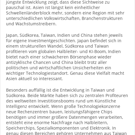
jüngste Entwicklung zeigt, dass diese Sichtweise zu
pauschal ist. Asien ist längst kein einheitlicher
Schwellenländerblock mehr, sondern eine Region mit sehr
unterschiedlichen Volkswirtschaften, Branchenstrukturen
und Wachstumstreibern.
Japan, Südkorea, Taiwan, Indien und China stehen jeweils
für eigene Investmentgeschichten. Japan befindet sich in
einem strukturellen Wandel, Südkorea und Taiwan
profitieren vom globalen Halbleiter- und KI-Boom, Indien
bietet nach einer schwächeren Börsenphase wieder
antizyklische Chancen und China bleibt trotz aller
politischen und wirtschaftlichen Unsicherheiten ein
wichtiger Technologiestandort. Genau diese Vielfalt macht
Asien aktuell so interessant.
Besonders auffällig ist die Entwicklung in Taiwan und
Südkorea. Beide Märkte haben sich zu zentralen Profiteuren
des weltweiten Investitionsbooms rund um Künstliche
Intelligenz entwickelt. Wenn große Technologiekonzerne
neue Rechenzentren bauen, leistungsfähigere Chips
benötigen und immer größere Datenmengen verarbeiten,
entsteht eine enorme Nachfrage nach Halbleitern,
Speicherchips, Spezialkomponenten und Elektronik. In
genau diesen Bereichen gehören Unternehmen aus Taiwan