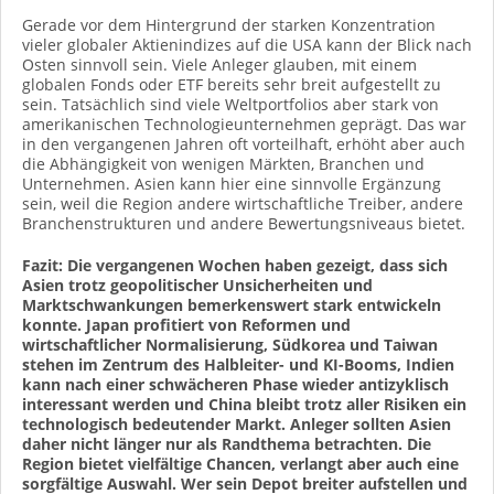
Gerade vor dem Hintergrund der starken Konzentration
vieler globaler Aktienindizes auf die USA kann der Blick nach
Osten sinnvoll sein. Viele Anleger glauben, mit einem
globalen Fonds oder ETF bereits sehr breit aufgestellt zu
sein. Tatsächlich sind viele Weltportfolios aber stark von
amerikanischen Technologieunternehmen geprägt. Das war
in den vergangenen Jahren oft vorteilhaft, erhöht aber auch
die Abhängigkeit von wenigen Märkten, Branchen und
Unternehmen. Asien kann hier eine sinnvolle Ergänzung
sein, weil die Region andere wirtschaftliche Treiber, andere
Branchenstrukturen und andere Bewertungsniveaus bietet.
Fazit: Die vergangenen Wochen haben gezeigt, dass sich
Asien trotz geopolitischer Unsicherheiten und
Marktschwankungen bemerkenswert stark entwickeln
konnte. Japan profitiert von Reformen und
wirtschaftlicher Normalisierung, Südkorea und Taiwan
stehen im Zentrum des Halbleiter- und KI-Booms, Indien
kann nach einer schwächeren Phase wieder antizyklisch
interessant werden und China bleibt trotz aller Risiken ein
technologisch bedeutender Markt. Anleger sollten Asien
daher nicht länger nur als Randthema betrachten. Die
Region bietet vielfältige Chancen, verlangt aber auch eine
sorgfältige Auswahl. Wer sein Depot breiter aufstellen und