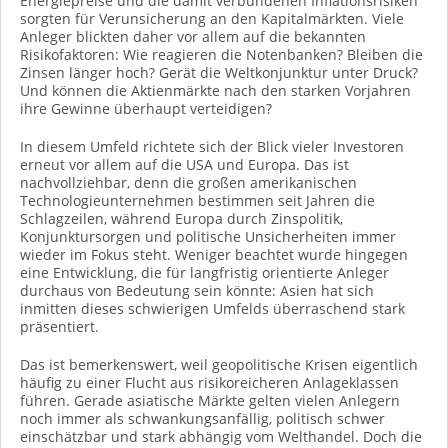
Energiepreise und die damit verbundenen Inflationsrisiken
sorgten für Verunsicherung an den Kapitalmärkten. Viele
Anleger blickten daher vor allem auf die bekannten
Risikofaktoren: Wie reagieren die Notenbanken? Bleiben die
Zinsen länger hoch? Gerät die Weltkonjunktur unter Druck?
Und können die Aktienmärkte nach den starken Vorjahren
ihre Gewinne überhaupt verteidigen?
In diesem Umfeld richtete sich der Blick vieler Investoren
erneut vor allem auf die USA und Europa. Das ist
nachvollziehbar, denn die großen amerikanischen
Technologieunternehmen bestimmen seit Jahren die
Schlagzeilen, während Europa durch Zinspolitik,
Konjunktursorgen und politische Unsicherheiten immer
wieder im Fokus steht. Weniger beachtet wurde hingegen
eine Entwicklung, die für langfristig orientierte Anleger
durchaus von Bedeutung sein könnte: Asien hat sich
inmitten dieses schwierigen Umfelds überraschend stark
präsentiert.
Das ist bemerkenswert, weil geopolitische Krisen eigentlich
häufig zu einer Flucht aus risikoreicheren Anlageklassen
führen. Gerade asiatische Märkte gelten vielen Anlegern
noch immer als schwankungsanfällig, politisch schwer
einschätzbar und stark abhängig vom Welthandel. Doch die