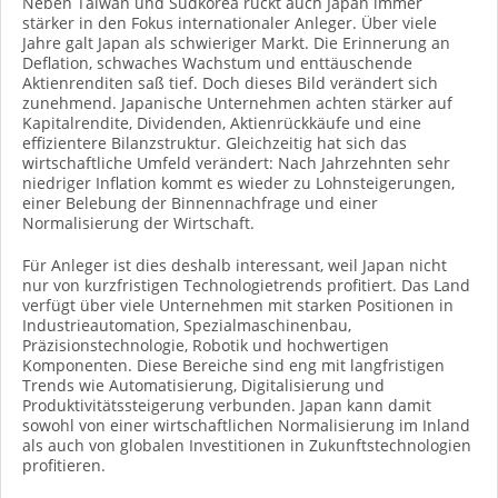
Neben Taiwan und Südkorea rückt auch Japan immer
stärker in den Fokus internationaler Anleger. Über viele
Jahre galt Japan als schwieriger Markt. Die Erinnerung an
Deflation, schwaches Wachstum und enttäuschende
Aktienrenditen saß tief. Doch dieses Bild verändert sich
zunehmend. Japanische Unternehmen achten stärker auf
Kapitalrendite, Dividenden, Aktienrückkäufe und eine
effizientere Bilanzstruktur. Gleichzeitig hat sich das
wirtschaftliche Umfeld verändert: Nach Jahrzehnten sehr
niedriger Inflation kommt es wieder zu Lohnsteigerungen,
einer Belebung der Binnennachfrage und einer
Normalisierung der Wirtschaft.
Für Anleger ist dies deshalb interessant, weil Japan nicht
nur von kurzfristigen Technologietrends profitiert. Das Land
verfügt über viele Unternehmen mit starken Positionen in
Industrieautomation, Spezialmaschinenbau,
Präzisionstechnologie, Robotik und hochwertigen
Komponenten. Diese Bereiche sind eng mit langfristigen
Trends wie Automatisierung, Digitalisierung und
Produktivitätssteigerung verbunden. Japan kann damit
sowohl von einer wirtschaftlichen Normalisierung im Inland
als auch von globalen Investitionen in Zukunftstechnologien
profitieren.